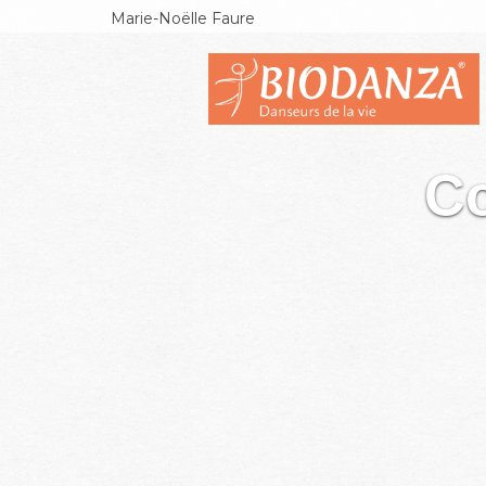
Marie-Noëlle Faure
Co