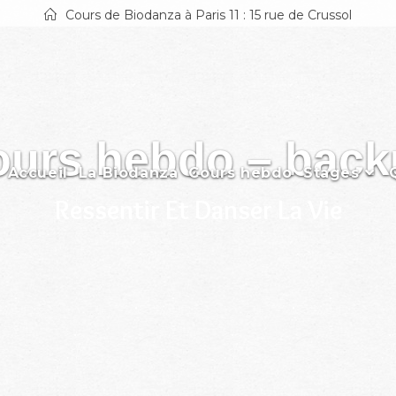
Cours de Biodanza à Paris 11 : 15 rue de Crussol
urs hebdo – bac
Accueil
La Biodanza
Cours hebdo
Stages
Ressentir Et Danser La Vie