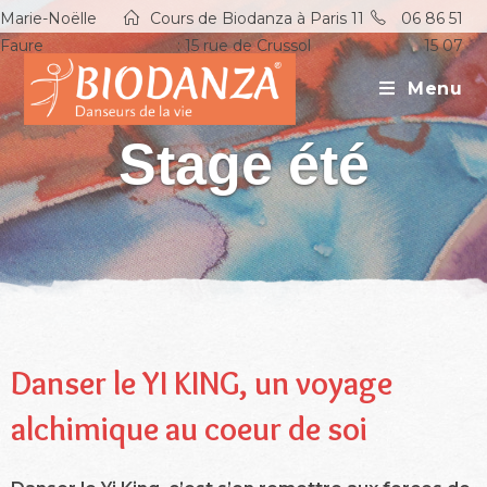
Marie-Noëlle
Cours de Biodanza à Paris 11
06 86 51
Faure
: 15 rue de Crussol
15 07
Menu
Stage été
Danser le YI KING, un voyage
alchimique au coeur de soi