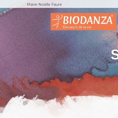
Marie-Noëlle Faure
S