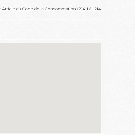
 Article du Code de la Consommation L214-1 à L214